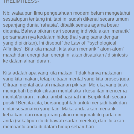
THELIMITLESS-
Nb: walaupun Ilmu pengetahuan modern belum mengetahui
sesuatupun tentang ini, tapi ini sudah dikenal secara umum
sepanjang dunia ‘rahasia’, dibalik semua agama besar
didunia. Bahwa pikiran dari seorang individu akan ‘menarik’
persamaan nya kedalam hidup (hal yang sama dengan
yang dipikirkan). Ini disebut ‘the Law of Psychological
Affinities’. Bila kita marah, kita akan menarik “ atom-atom”
marah dari energi dan energi ini akan disatukan / disintesis
ke dalam aliran darah .
Kita adalah apa yang kita makan: Tidak hanya makanan
yang kita makan, tetapi citraan mental yang kita proses juga.
Citraan mental adalah makanan pikiran. Mereka yang tidak
mengubah bentuk citraan mental akan kesulitan mencerna
mental/pikiran . maka, ambil nasihat ini: Berpikirlah secara
positif! Bercita-cita, bersungguhlah untuk menjadi baik dan
cintai sesamamu yang lain. Maka anda akan menarik
kebaikan, dan orang-orang akan mengenali itu pada diri
anda (sekalipun itu di bawah sadar mereka), dan itu akan
membantu anda di dalam hidup sehari-hari.