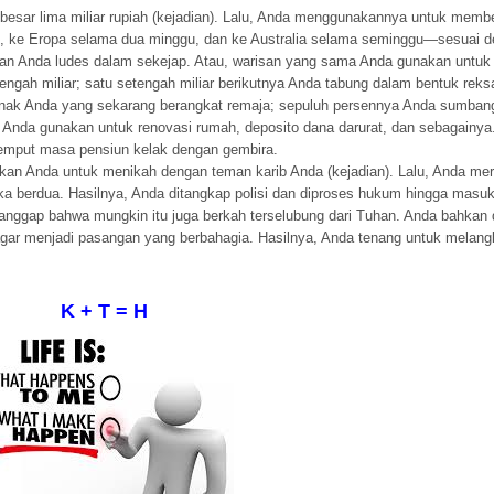
esar lima miliar rupiah (kejadian). Lalu, Anda menggunakannya untuk memb
, ke Eropa selama dua minggu, dan ke Australia selama seminggu—sesuai de
san Anda ludes dalam sekejap. Atau, warisan yang sama Anda gunakan untu
engah miliar; satu setengah miliar berikutnya Anda tabung dalam bentuk rek
 anak Anda yang sekarang berangkat remaja; sepuluh persennya Anda sumban
 Anda gunakan untuk renovasi rumah, deposito dana darurat, dan sebagainya.
jemput masa pensiun kelak dengan gembira.
kan Anda untuk menikah dengan teman karib Anda (kejadian). Lalu, Anda mer
 berdua. Hasilnya, Anda ditangkap polisi dan diproses hukum hingga masuk
nggap bahwa mungkin itu juga berkah terselubung dari Tuhan. Anda bahkan 
ar menjadi pasangan yang berbahagia. Hasilnya, Anda tenang untuk melang
K + T = H