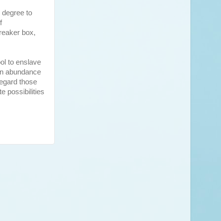
 degree to
f
breaker box,
ol to enslave
s an abundance
regard those
te possibilities