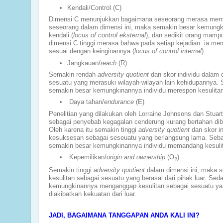
Kendali/Control (C)
Dimensi C menunjukkan bagaimana seseorang merasa memili
seseorang dalam dimensi ini, maka semakin besar kemungkin
kendali (
locus of control eksternal
), dan sedikit orang mam
dimensi C tinggi merasa bahwa pada setiap kejadian ia memi
sesuai dengan keinginannya (
locus of control internal
).
Jangkauan/
reach
(R)
Semakin rendah
adversity quotient
dan skor individu dalam
sesuatu yang merasuki wilayah-wilayah lain kehidupannya.
semakin besar kemungkinannya individu merespon kesulitan 
Daya tahan/
endurance
(E)
Penelitian yang dilakukan oleh Lorraine Johnsons dan Stua
sebagai penyebab kegagalan cenderung kurang bertahan di
Oleh karena itu semakin tinggi
adversity quotient
dan skor i
kesuksesan sebagai seseuatu yang berlangsung lama. Sebal
semakin besar kemungkinannya individu memandang kesulita
Kepemilikan/
origin and ownership
(O
)
2
Semakin tinggi
adversity quotient
dalam dimensi ini, maka 
kesulitan sebagai sesuatu yang berasal dari pihak luar. S
kemungkinannya menganggap kesulitan sebagai sesuatu ya
diakibatkan kekuatan dari luar.
JADI, BAGAIMANA TANGGAPAN ANDA KALI INI?