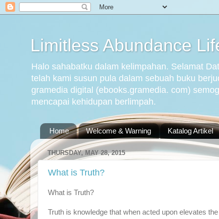
Limitless Abundance Lif
Halo sahabatku dalam kelimpahan. Selamat Datan
telah kami susun pula dalam sebuah buku berjud
gramedia digital (ebooks.gramedia. com) semog
mencapai kehidupan berlimpah.
Home
Welcome & Warning
Katalog Artikel
THURSDAY, MAY 28, 2015
What is Truth?
What is Truth?
Truth is knowledge that when acted upon elevates the 