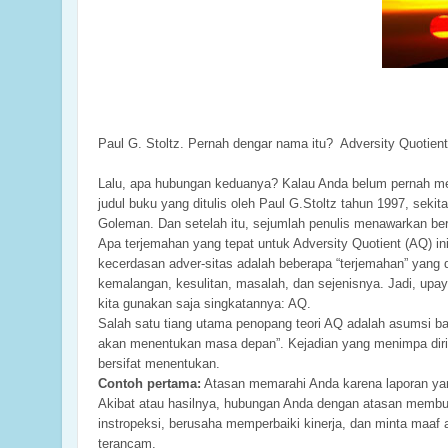
Paul G. Stoltz. Pernah dengar nama itu? Adversity Quotient.
Lalu, apa hubungan keduanya? Kalau Anda belum pernah men
judul buku yang ditulis oleh Paul G.Stoltz tahun 1997, seki
Goleman. Dan setelah itu, sejumlah penulis menawarkan berb
Apa terjemahan yang tepat untuk Adversity Quotient (AQ) 
kecerdasan adver-sitas adalah beberapa “terjemahan” yang 
kemalangan, kesulitan, masalah, dan sejenisnya. Jadi, upa
kita gunakan saja singkatannya: AQ.
Salah satu tiang utama penopang teori AQ adalah asumsi ba
akan menentukan masa depan”. Kejadian yang menimpa diri A
bersifat menentukan.
Contoh pertama:
Atasan memarahi Anda karena laporan yan
Akibat atau hasilnya, hubungan Anda dengan atasan membu
instropeksi, berusaha memperbaiki kinerja, dan minta maaf 
terancam.