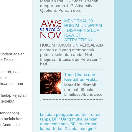
Masalah Paul G. Stoltz. Pernah
dengar nama itu? Adversity
Quotient. Pernah den...
MENGENAL 20
HUKUM UNIVERSAL
- DISAMPING LOA
(LAW OF
ATTRACTION)
HUKUM HUKUM UNIVERSAL Ada
elemen diri yang membentuk
uotient adalah
potensi kekuatan anda. Niat,
Imajinasi, Intuisi, dan Perasaan /
ya Daniel
hati...
berkah, dan
Teori Chaos dan
uruk,
Keindahan Fraktal
san ini, mari
Materi ini diambil
dari bab III buku
Limitless Abundance
rhadap kejadian
. -----------------------------------------
tersebut
-------------------------------------...
tanggapan).
lanjutan pengalaman: Beli rumah
gan melakukan
tanpa DP / Uang muka bahkan
dapat cashback 30juta dengan
r Anda tidak
kamar 5 dan 2 lantai hari gini?