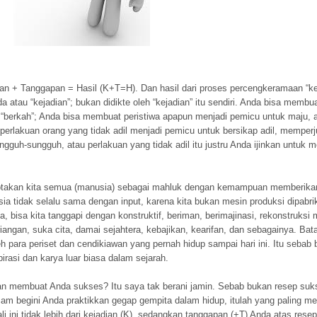
ian + Tanggapan = Hasil (K+T=H). Dan hasil dari proses percengkeramaan “k
a atau “kejadian”; bukan didikte oleh “kejadian” itu sendiri. Anda bisa membu
i “berkah”; Anda bisa membuat peristiwa apapun menjadi pemicu untuk maju, 
erlakuan orang yang tidak adil menjadi pemicu untuk bersikap adil, memper
gguh-sungguh, atau perlakuan yang tidak adil itu justru Anda ijinkan untuk
iptakan kita semua (manusia) sebagai mahluk dengan kemampuan memberika
ia tidak selalu sama dengan input, karena kita bukan mesin produksi dipabri
bisa kita tanggapi dengan konstruktif, beriman, berimajinasi, rekonstruksi m
iangan, suka cita, damai sejahtera, kebajikan, kearifan, dan sebagainya. Bat
h para periset dan cendikiawan yang pernah hidup sampai hari ini. Itu sebab 
irasi dan karya luar biasa dalam sejarah.
embuat Anda sukses? Itu saya tak berani jamin. Sebab bukan resep suks
m begini Anda praktikkan gegap gempita dalam hidup, itulah yang paling m
 ini tidak lebih dari kejadian (K), sedangkan tanggapan (+T) Anda atas resep