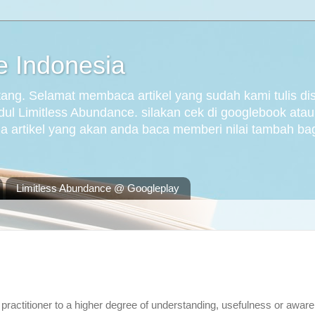
e Indonesia
g. Selamat membaca artikel yang sudah kami tulis disini
ul Limitless Abundance. silakan cek di googlebook atau
a artikel yang akan anda baca memberi nilai tambah ba
Limitless Abundance @ Googleplay
practitioner to a higher degree of understanding, usefulness or awar