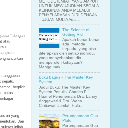
METODE ILMIAH YANG AMPUH
UNTUK MEWUJUDKAN SEGALA
KEINGINAN ANDA MELALUI
PENYELARASAN DIRI DENGAN
TUJUAN MULIA Ada ...
The Science of
Getting Rich
ejadian” dengan
Apakah benar-benar
at atau
ada metode
atau
terpadu, yang bisa
juangkan
diterapkan oleh setiap individu,
yang menyebabkan dia
 menghancurkan
memperoleh kekayaan?
Menggunak...
n tanggapan-
Buku bagus - The Master Key
k sepatu.
System
emori, berpikir
Judul Buku: The Master Key
System Penulis: Charles F.
as-batas
Haanel Penerjemah: Dra. Lanny
berbagai
Anggawati & Dra. Wena
Cintiawati Jumlah Hala...
es ini yang
Perumpamaan Gua
Plato
enentukan. Dan
Perumpamaan Gua
 sukses inilah