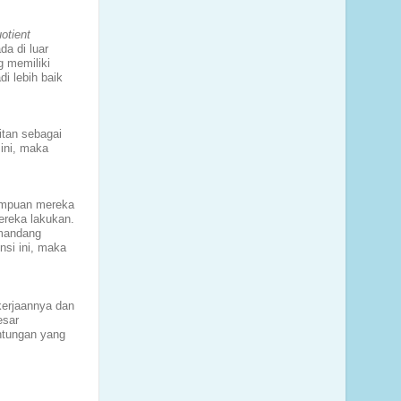
otient
a di luar
g memiliki
i lebih baik
itan sebagai
ini, maka
mampuan mereka
ereka lakukan.
emandang
nsi ini, maka
erjaannya dan
esar
ntungan yang