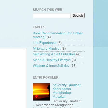
SEARCH THIS WEB
LABELS
Book Recomendation (for further
reading)
(4)
Life Experience
(6)
Milionaire Mindset
(9)
Self Writing & Self Publisher
(4)
Sleep & Healthy Lifestyle
(3)
Wisdom & InnerSelf dev
(15)
ENTRI POPULER
Adversity Quotient -
Kecerdasan
Menghadapi
Masalah
Adversity Quotient
- Kecerdasan Menghadapi