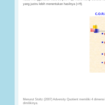
yang justru lebih menentukan hasilnya (=H).
C.O.R.
Menurut Stoltz (2007) Adversity Quotient memiliki 4 dime
dimilikinya.