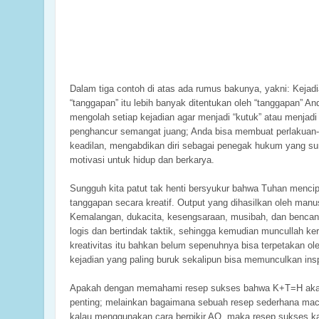
Dalam tiga contoh di atas ada rumus bakunya, yakni: Kejad
“tanggapan” itu lebih banyak ditentukan oleh “tanggapan” And
mengolah setiap kejadian agar menjadi “kutuk” atau menjad
penghancur semangat juang; Anda bisa membuat perlakuan-p
keadilan, mengabdikan diri sebagai penegak hukum yang sun
motivasi untuk hidup dan berkarya.
Sungguh kita patut tak henti bersyukur bahwa Tuhan menc
tanggapan secara kreatif. Output yang dihasilkan oleh manus
Kemalangan, dukacita, kesengsaraan, musibah, dan bencana, 
logis dan bertindak taktik, sehingga kemudian muncullah ker
kreativitas itu bahkan belum sepenuhnya bisa terpetakan ole
kejadian yang paling buruk sekalipun bisa memunculkan insp
Apakah dengan memahami resep sukses bahwa K+T=H akan m
penting; melainkan bagaimana sebuah resep sederhana maca
kalau menggunakan cara berpikir AQ, maka resep sukses kali