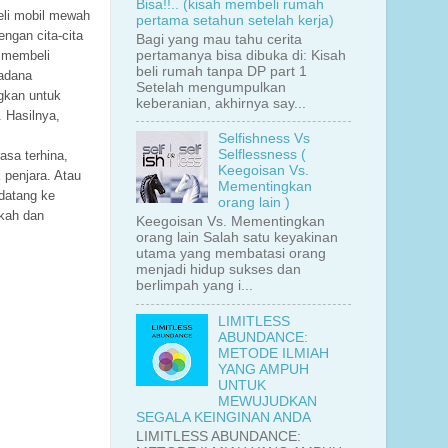
Bisa!!.. (kisah membeli rumah
eli mobil mewah
pertama setahun setelah kerja)
ngan cita-cita
Bagi yang mau tahu cerita
pertamanya bisa dibuka di: Kisah
k membeli
beli rumah tanpa DP part 1
sadana
Setelah mengumpulkan
gkan untuk
keberanian, akhirnya say...
 Hasilnya,
Selfishness Vs
Selflessness (
asa terhina,
Keegoisan Vs.
 penjara. Atau
Mementingkan
datang ke
orang lain )
kah dan
Keegoisan Vs. Mementingkan
orang lain Salah satu keyakinan
utama yang membatasi orang
menjadi hidup sukses dan
berlimpah yang i...
LIMITLESS
ABUNDANCE:
METODE ILMIAH
YANG AMPUH
UNTUK
MEWUJUDKAN
SEGALA KEINGINAN ANDA
LIMITLESS ABUNDANCE: