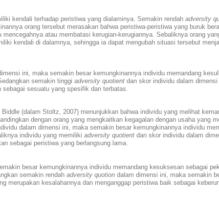
ki kendali terhadap peristiwa yang dialaminya. Semakin rendah
adversity qu
annya orang tersebut merasakan bahwa peristiwa-peristiwa yang buruk berad
pu mencegahnya atau membatasi kerugian-kerugiannya. Sebaliknya orang yan
liki kendali di dalamnya, sehingga ia dapat mengubah situasi tersebut menjad
 dimensi ini, maka semakin besar kemungkinannya individu memandang kesul
 Sedangkan semakin tinggi
adversity quotient
dan skor individu dalam dimensi 
sebagai sesuatu yang spesifik dan terbatas.
rt Biddle (dalam Stoltz, 2007) menunjukkan bahwa individu yang melihat ke
bandingkan dengan orang yang mengkaitkan kegagalan dengan usaha yang m
ndividu dalam dimensi ini, maka semakin besar kemungkinannya individu m
iknya individu yang memiliki
adversity quotient
dan skor individu dalam dime
n sebagai peristiwa yang berlangsung lama.
semakin besar kemungkinannya individu memandang kesuksesan sebagai pek
edangkan semakin rendah
adversity quotion
dalam dimensi ini, maka semakin b
ng merupakan kesalahannya dan menganggap peristiwa baik sebagai keberu