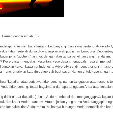
 Pernah dengar istilah itu?
dengar atau membaca tentang keduanya, ijinkan saya beritahu. Adversity Q
tar dua tahun setelah dunia digoncangkan oleh publisitas Emotional Quotient-n
agai jenis “quotient” lainnya; dengan atau tanpa penelitian yang mendalam.
ini? Kecerdasan mengatasi kesulitan, kecerdasan mengubah masalah menjadi 
digunakan kawan-kawan di Indonesia. Adversity sendiri punya sinonim nasib b
ya menerjemahkan kata itu cukup sah buat saya. Namun untuk kepentingan tuli
hwa “kejadian atau peristiwa tidak penting, namun tanggapan atau respons te
nda tidak penting, tetapi bagaimana dan apa tanggapan Anda atau kejadian 
g tidak akurat (kejadian). Lalu, Anda membenci dan menganggapnya kejam (
ruk dan karier Anda terancam. Atau kejadian yang sama Anda tanggapi den
atas ketidaktelitian Anda; maka, akibatnya hubungan Anda membaik dan karie