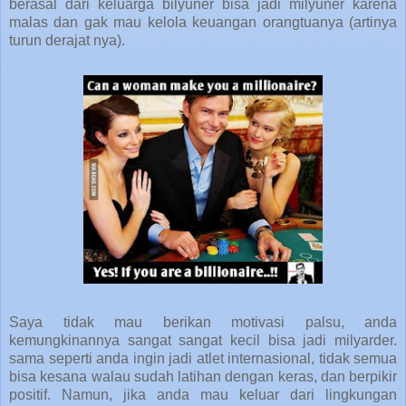
berasal dari keluarga bilyuner bisa jadi milyuner karena
malas dan gak mau kelola keuangan orangtuanya (artinya
turun derajat nya).
Saya tidak mau berikan motivasi palsu, anda
kemungkinannya sangat sangat kecil bisa jadi milyarder.
sama seperti anda ingin jadi atlet internasional, tidak semua
bisa kesana walau sudah latihan dengan keras, dan berpikir
positif. Namun, jika anda mau keluar dari lingkungan